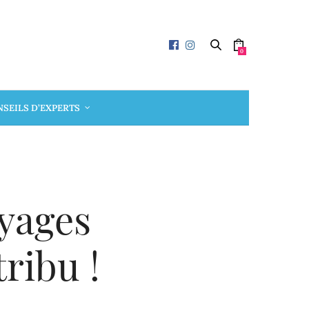
0
SEILS D’EXPERTS
oyages
ribu !