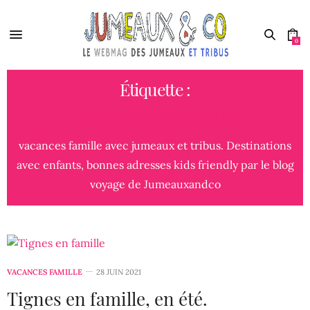
0
Étiquette :
VACANCES FAMILLE
vacances famille avec jumeaux et tribus. Destinations
avec enfants, bonnes adresses kids friendly par le blog
voyage de Jumeauxandco
VACANCES FAMILLE
28 JUIN 2021
Tignes en famille, en été.