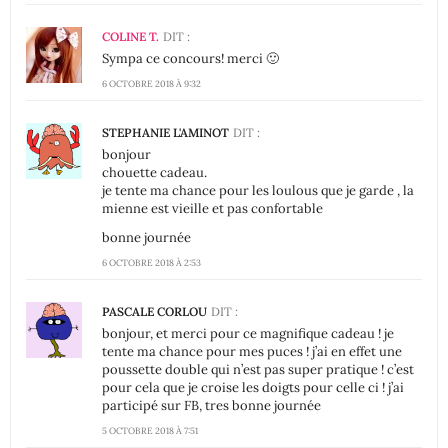
COLINE T.
DIT :
Sympa ce concours! merci 🙂
6 OCTOBRE 2018 À 9:32
STEPHANIE L'AMINOT
DIT :
bonjour
chouette cadeau.
je tente ma chance pour les loulous que je garde , la
mienne est vieille et pas confortable
bonne journée
6 OCTOBRE 2018 À 2:53
PASCALE CORLOU
DIT :
bonjour, et merci pour ce magnifique cadeau ! je
tente ma chance pour mes puces ! j’ai en effet une
poussette double qui n’est pas super pratique ! c’est
pour cela que je croise les doigts pour celle ci ! j’ai
participé sur FB, tres bonne journée
5 OCTOBRE 2018 À 7:51