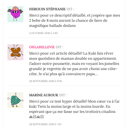
HEROUIN STÉPHANIE
DIT :
Merci pour ce descriptif détaillé, et j espère que mes
2 bebe de 8 mois auront la chance de faire de
magnifique ballade dedans
5 OCTOBRE 2018 À 2:40
OHLABELLEVIE
DIT :
Merci pour cet article détaillé! La Kuki fais rêver
mon quotidien de maman double en appartement.
J’adore notre poussette, mais en voyant les jumelles
grandir je regrette de ne pas avoir choisi une côte-
côte. Je n’ai plus qu’à convaincre papa…
28 SEPTEMBRE 2018 À 9:58
MARINE AUBOUR
DIT :
Merci pour ce test hyper détaillé! Mon cœur va à l’ai
kuki Twin la moins large et la moins lourde. En
espérant que ça me fasse sur les trottoirs citadins
🙏🏻🙏🏻
28 SEPTEMBRE 2018 À 7:42