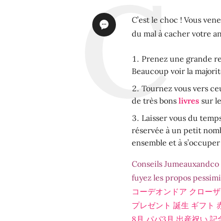
C’est le choc ! Vous ven
du mal à cacher votre an
Prenez une grande res
Beaucoup voir la majorit
Tournez vous vers ce
de très bons
livres
sur le
Laisser vous du temps
réservée à un petit nomb
ensemble et à s’occuper
Conseils Jumeauxandco : 
fuyez les propos pessimi
コーデオンドア クローザ エ
プレゼント 誕生 ギフト
8月 パパ3月 出産祝い 記