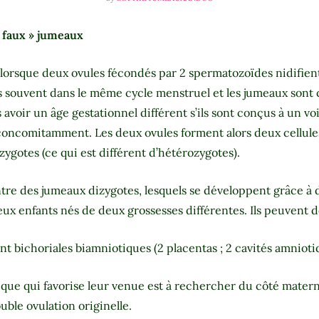
 faux » jumeaux
 lorsque deux ovules fécondés par 2 spermatozoïdes nidifient 
lus souvent dans le même cycle menstruel et les jumeaux son
voir un âge gestationnel différent s’ils sont conçus à un voir
oncomitamment. Les deux ovules forment alors deux cellules
zygotes (ce qui est différent d’hétérozygotes).
re des jumeaux dizygotes, lesquels se développent grâce à d
x enfants nés de deux grossesses différentes. Ils peuvent d
nt bichoriales biamniotiques (2 placentas ; 2 cavités amnioti
que qui favorise leur venue est à rechercher du côté matern
uble ovulation originelle.