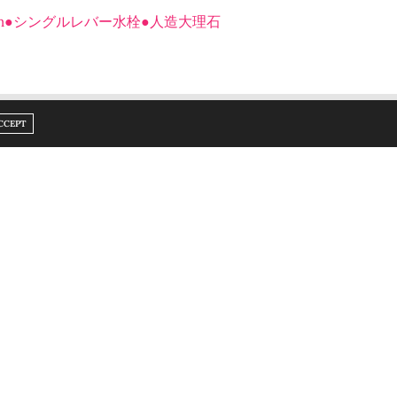
0mm●シングルレバー水栓●人造大理石
R FACILITANT LE QUOTIDIEN. POUSSETTE DOUBLE, ÉQUIPEMENT JUMEAUX,
ーセット ステンレス製
CCEPT
ウンド財布 ラウンドジップ 114076
ング 18金 2本セット
NEXT ARTICLE
dizygotes (vrais ou faux jumeaux)