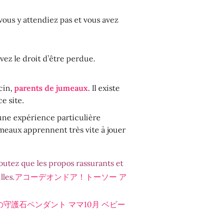
vous y attendiez pas et vous avez
ez le droit d’être perdue.
cin,
parents de jumeaux
. Il existe
e site.
 une expérience particulière
umeaux apprennent très vite à jouer
outez que les propos rassurants et
lles.
アコーデオンドア！トーソー ア
の守護石ペンダント ママ10月 ベビー