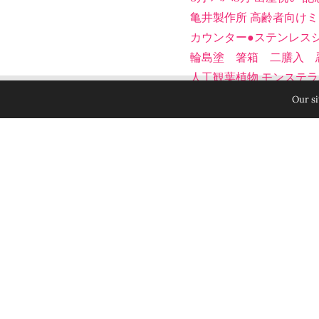
亀井製作所 高齢者向けミニ
カウンター●ステンレス
輪島塗 箸箱 二膳入 
人工観葉植物 モンステラバイ
AVIS DE PARENTS DE JUMEAUX ET TRIBUS PERMET AUX PARENTS DE BÉNÉ
LUCKY WOOD＜ラ
Our si
期間限定特価 ボッテガヴェネ
V001N ブラック ダー
【リジッド 32900用チ
TEATORA｜Wallet JKT [fu
結婚指輪 ゴールド ペア 
PREVIOUS ARTICLE
1er livre de naissan