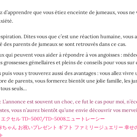
ez d’apprendre que vous étiez enceinte de jumeaux, vous ne 
xiété.
piration. Dites vous que c’est une réaction humaine, vous av
é des parents de jumeaux se sont retrouvés dans ce cas.
ux qui peuvent vous aider à répondre à vos angoisses : méde
s grossesses gémellaires et pleins de conseils pour vous sur c
 puis vous y trouverez aussi des avantages : vous allez vivre
re de parents, vous formerez bientôt une jolie famille, les j
 tous seuls…
L’annonce est souvent un choc, ce fut le cas pour moi, n’éc
stes, vous n’aurez bientôt qu’une envie découvrir vos mervei
クセル TD-5007/TD-5008ニュートレーシー
 赤ちゃん お祝いプレゼント ギフト ファミリージュエリー 幸せ
念