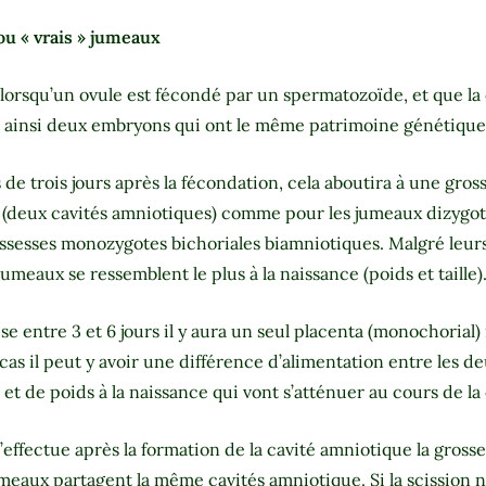
 « vrais » jumeaux
 lorsqu’un ovule est fécondé par un spermatozoïde, et que la
 ainsi deux embryons qui ont le même patrimoine génétique
s de trois jours après la fécondation, cela aboutira à une gro
 (deux cavités amniotiques) comme pour les jumeaux dizygote
ssesses monozygotes bichoriales biamniotiques. Malgré leurs
jumeaux se ressemblent le plus à la naissance (poids et taille)
vise entre 3 et 6 jours il y aura un seul placenta (monochoria
cas il peut y avoir une différence d’alimentation entre les d
 et de poids à la naissance qui vont s’atténuer au cours de la
 s’effectue après la formation de la cavité amniotique la gros
aux partagent la même cavités amniotique. Si la scission n’a 