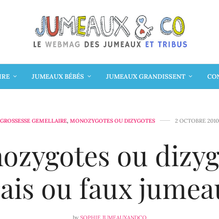
IRE
JUMEAUX BÉBÉS
JUMEAUX GRANDISSENT
CON
GROSSESSE GEMELLAIRE
,
MONOZYGOTES OU DIZYGOTES
2 OCTOBRE 2010
ozygotes ou dizyg
rais ou faux jumea
by
SOPHIE JUMEAUXANDCO