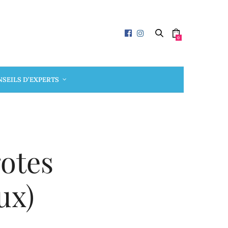
0
SEILS D’EXPERTS
otes
ux)