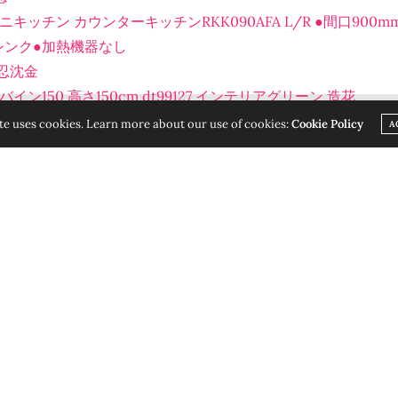
キッチン カウンターキッチンRKK090AFA L/R ●間口90
シンク●加熱機器なし
忍沈金
ン150 高さ150cm dt99127 インテリアグリーン 造花
FICIER D'AVIS OBJECTIFS DE PARENTS, DE TESTS SUR DES PRODUITS LEU
ッキーウッド カトラリー ＞＜チロル＞シリーズ 30pc.ディナ
te uses cookies. Learn more about our use of cookies:
Cookie Policy
A
ACCESSOIRES MALINS.
IGNORER
タ BOTTEGA VENETA ボッテガ・ヴェネタ 財布 長財布 ラ
クブラウンアウトレット 楽ギフ_包
ェーン延長アッセンブリー 34575】
ll flat] #carbon gray(tt-204-FF MEN)
マリッジリング ピンクゴールドK18 ホワイトゴールドK18 ペアリ
ce jumeaux-jumelles
Monozygotes ou 