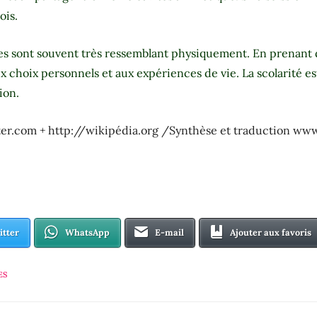
ois.
 sont souvent très ressemblant physiquement. En prenant d
ux choix personnels et aux expériences de vie. La scolarité e
ion.
er.com + http://wikipédia.org /Synthèse et traduction w
itter
WhatsApp
E-mail
Ajouter aux favoris
ES