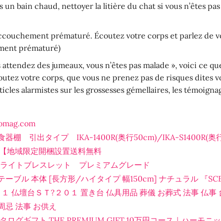
un bain chaud, nettoyer la litière du chat si vous n’êtes pa
accouchement prématuré. Écoutez votre corps et parlez de vo
ement prématuré)
s attendez des jumeaux, vous n’êtes pas malade », voici ce 
utez votre corps, que vous ne prenez pas de risques dites vo
articles alarmistes sur les grossesses gémellaires, les témoign
iomag.com
棚 引出タイプ IKA-1400R(奥行50cm)/IKA-S1400R(
ik】【地域限定開梱設置送料無料
ラドライトブレスレット プレミアムグレード
ブル 本体 [長方形/ハイタイプ 幅150cm] ナチュラル 『SCE
?２０１ 仏壇台ＳＴ?２０１ 置き台 仏具用品 葬儀 お葬式 法事 仏
周忌 法事 お供え
ログギフト THE PREMIUM GIFT 10万円コース｜ハーモ