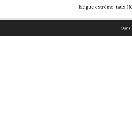
fatigue extrême, taux HC
Ils peuvent nous avertir
AVIS DE PARENTS DE JUMEAUX ET TRIBUS PERMET AUX PARENTS DE BÉNÉ
Our si
infaillibles.
Premier signe : Les
La moitié des femmes son
encore plus sujettes à c
pas eu de nausées pour 
un indice. Évidemment c
Symptômes jumeaux 
Les femmes attendant d
ayant à produire plus d’