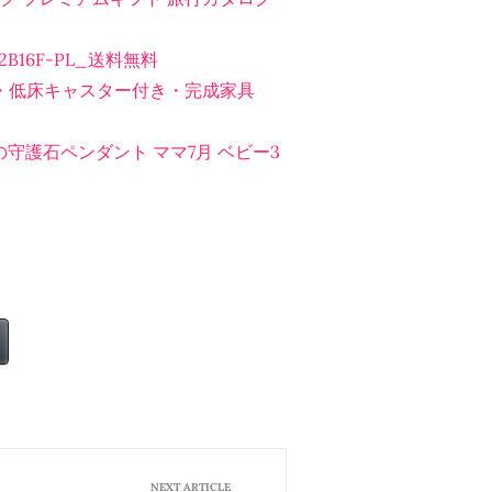
2B16F-PL_送料無料
応・低床キャスター付き・完成家具
の守護石ペンダント ママ7月 ベビー3
NEXT ARTICLE