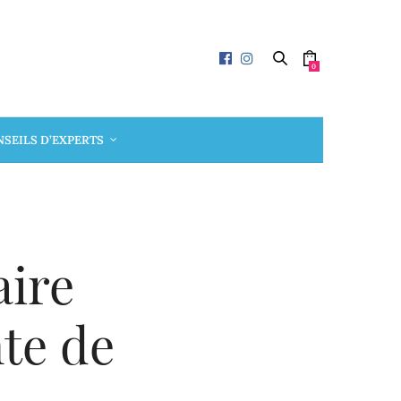
0
SEILS D’EXPERTS
aire
te de