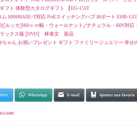
フト 体験型カタログギフト 【EG-CAT
1000BASE-T対応 PoEスイッチングハブ 16ポート EHB-UG
[ルッカ]160ｃｍ幅・ウォールナット/ナチュラル・60V対
ラックス版 [DVD] 林泰文 新品
 赤ちゃん お祝いプレゼント ギフト ファミリージュエリー 幸せ
itter
WhatsApp
E-mail
Ajouter aux favoris
ELLAIRE