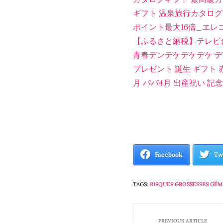
ギフト 温泉旅行カタログギ
ポイント最大16倍_エレコム 
【ふるさと納税】テレビ台
青春デンデケデケデケ デ
プレゼント 誕生 ギフト
月 パパ4月 出産祝い 記念
Facebook
Tw
TAGS:
RISQUES GROSSESSES GÉM
PREVIOUS ARTICLE