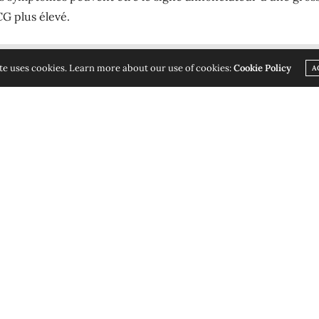
G plus élevé.
 que l’on attend des jumeaux. Ce ne sont que des signes par 
FICIER D'AVIS OBJECTIFS DE PARENTS, DE TESTS SUR DES PRODUITS LEU
te uses cookies. Learn more about our use of cookies:
Cookie Policy
A
ACCESSOIRES MALINS.
IGNORER
 nausées excessives.
t sujettes à des nausées et vomissements. Celles qui attend
es signes.
Les hormones étant plus élevées
le corps réagit d
votre première grossesse et que vous avez de violentes naus
e n’est qu’ un indice pas un indicateur.
2 : une Fatigue extrême.
es jumeaux rapportent fréquemment des problèmes de somno
énergie pour alimenter deux enfants ou plus ! Mais la fatigue