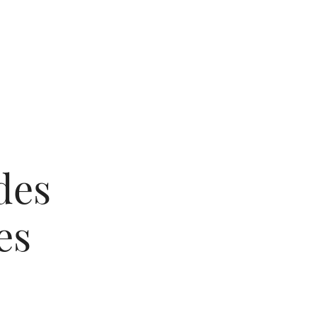
des
es