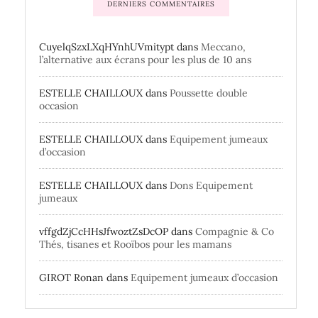
DERNIERS COMMENTAIRES
CuyelqSzxLXqHYnhUVmitypt
dans
Meccano,
l’alternative aux écrans pour les plus de 10 ans
ESTELLE CHAILLOUX
dans
Poussette double
occasion
ESTELLE CHAILLOUX
dans
Equipement jumeaux
d’occasion
ESTELLE CHAILLOUX
dans
Dons Equipement
jumeaux
vffgdZjCcHHsJfwoztZsDcOP
dans
Compagnie & Co
Thés, tisanes et Rooïbos pour les mamans
GIROT Ronan
dans
Equipement jumeaux d’occasion