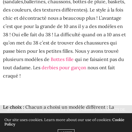
(sandales,ballerines, chaussons, bottes de pluie, baskets,
des couleurs, des textures différentes). Le style à la fois
chic et décontracté nous a beaucoup plus ! L’avantage
c’est que pour la grande de 10 ans il y a des modèles en
38 ! Oui elle fait du 38 ! La difficulté quand on a 10 ans et
qu’on met du 38 c’est de trouver des chaussures qui
passe bien pour les petites filles. Nous y avons trouvé
plusieurs modèles de
Bottes fille
qui ne faisaient pas du
tout dadame. Les
derbies pour garçon
nous ont fait
craqué !
Le choix :
Chacun a choisi un modèle différent : La
AVIS DE PARENTS DE JUMEAUX ET TRIBUS PERMET AUX PARENTS DE
princesse des bottines à franges en coloris camel à la fois
BÉNÉFICIER D'AVIS OBJECTIFS DE PARENTS, DE TESTS SUR DES PRODUITS
Our site uses cookies. Learn more about our use of cookies:
Cookie
tendances et sobres, un des garçons a pris des
Policy
LEUR FACILITANT LE QUOTIDIEN. POUSSETTE DOUBLE, ÉQUIPEMENT
chaussures bluchers que l’on a trouvé plutôt originales