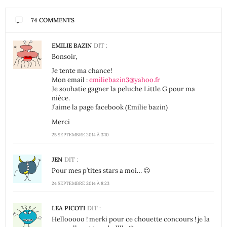
74 COMMENTS
EMILIE BAZIN
DIT :
Bonsoir,
Je tente ma chance!
Mon email :
emiliebazin3@yahoo.fr
Je souhatie gagner la peluche Little G pour ma
nièce.
J’aime la page facebook (Emilie bazin)
Merci
25 SEPTEMBRE 2014 À 3:10
JEN
DIT :
Pour mes p’tites stars a moi… 😉
24 SEPTEMBRE 2014 À 8:23
LEA PICOTI
DIT :
Hellooooo ! merki pour ce chouette concours ! je la