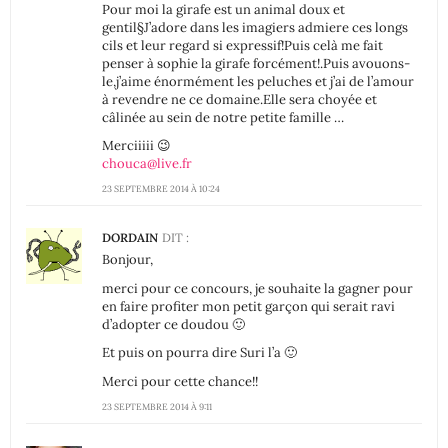
Pour moi la girafe est un animal doux et
gentil§J’adore dans les imagiers admiere ces longs
cils et leur regard si expressif!Puis celà me fait
penser à sophie la girafe forcément!.Puis avouons-
le,j’aime énormément les peluches et j’ai de l’amour
à revendre ne ce domaine.Elle sera choyée et
câlinée au sein de notre petite famille …
Merciiiii 😉
chouca@live.fr
23 SEPTEMBRE 2014 À 10:24
DORDAIN
DIT :
Bonjour,
merci pour ce concours, je souhaite la gagner pour
en faire profiter mon petit garçon qui serait ravi
d’adopter ce doudou 🙂
Et puis on pourra dire Suri l’a 🙂
Merci pour cette chance!!
23 SEPTEMBRE 2014 À 9:11