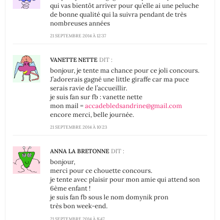
qui vas bientôt arriver pour qu’elle ai une peluche
de bonne qualité qui la suivra pendant de très
nombreuses années
21 SEPTEMBRE 2014 À 12:37
VANETTE NETTE
DIT :
bonjour, je tente ma chance pour ce joli concours.
J’adorerais gagné une little giraffe car ma puce
serais ravie de l’accueillir.
je suis fan sur fb : vanette nette
mon mail =
accadebledsandrine@gmail.com
encore merci, belle journée.
21 SEPTEMBRE 2014 À 10:23
ANNA LA BRETONNE
DIT :
bonjour,
merci pour ce chouette concours.
je tente avec plaisir pour mon amie qui attend son
6ème enfant !
je suis fan fb sous le nom domynik pron
très bon week-end.
21 SEPTEMBRE 2014 À 8:47