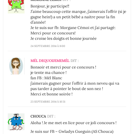
Bonjour, je participe!!
J’aime beaucoup cette marque, j’aimerais l’offrir (si je
gagne hein!) a un petit bébé a naitre pour la fin
d’année!
Je te suis sur fb: Morgane Cémoi et j’ai partagé:
Merci pour ce concours!
Je croise les doigts et bonne journée
24 SEPTEMBRE 2014 À 8:00
MÉL DEQUOIJEMEMÉL
DIT :
Bonsoir et merci pour ce concours !
je tente ma chance !
fan FB : Mél Blanc
j’aimerais gagner pour l’offrir à mon neveu qui va
pas tarder à pointer le bout de son nez !
Merci et bonne soirée !
23 SEPTEMBRE 2014 À 10:31
CHOUCA
DIT :
Aloha ! Je me met en lice pour ce joli concours !
Je suis sur FB – Gwladys Gueguin (AS Chouca)