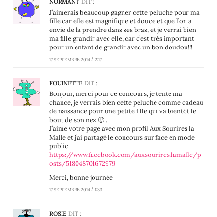
NORMANT
DIT :
J’aimerais beaucoup gagner cette peluche pour ma
fille car elle est magnifique et douce et que l’on a
envie de la prendre dans ses bras, et je verrai bien
ma fille grandir avec elle, car c’est très important
pour un enfant de grandir avec un bon doudou!!!
17 SEPTEMBRE 2014 À 2:17
FOUINETTE
DIT :
Bonjour, merci pour ce concours, je tente ma
chance, je verrais bien cette peluche comme cadeau
de naissance pour une petite fille qui va bientôt le
bout de son nez 🙂 .
J’aime votre page avec mon profil Aux Sourires la
Malle et j’ai partagé le concours sur face en mode
public
https://www.facebook.com/auxsourires.lamalle/p
osts/518048701672979
Merci, bonne journée
17 SEPTEMBRE 2014 À 1:33
ROSIE
DIT :