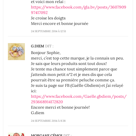
et voici mon relai :
https://www.facebook.com/gla.bv/posts/3607909
97417092
Je croise les doigts
Merci encore et bonne journée
24 SEPTEMBRE 2014 À 12:51
G.DIEM
DIT :
Bonjour Sophie,
merci, c’est top cette marque, je la connais un peu.
Je sais que leurs produits sont tout doux!
Je tente ma chance tout simplement parce que
j’attends mon petit n°2 et je mes dis que cela
pourrait être sa première peluche comme ça.
Je suis ta page sur FB (Gaëlle Gbdiem) et j’ai relayé
ici:
https://www.facebook.com/Gaelle.gbdiem/posts/
293668914172820
Encore merci et bonne journée!
G.diem
24 SEPTEMBRE 2014 À 8:38
MORGANE CÉMOI
DIT :