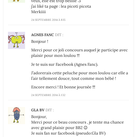
veux, elle est trop belllle :3
j’ai liké ta page : lea picoti picota
Merkiiii
24 SEPTEMBRE 2014 À 8:15
AGNES FANC
DIT :
Bonjour !
Merci pour ce joli concours auquel je participe avec
plaisir pour mon loulou !!!
Je te suis sur Facebook (Agnes Fanc).
J’adorerais cette peluche pour mon loulou car elle a
l’air tellement douce, tout comme mon bébé !
Encore merci ! Et bonne journée !!!
24 SEPTEMBRE 2014 À 1:32
GLA BV
DIT :
Bonjour,
Merci pour ce beau concours , je tente ma chance
avec grand plaisir pour BB2 😉
Je suis fan sur facebook (pseudo:Gla BV)