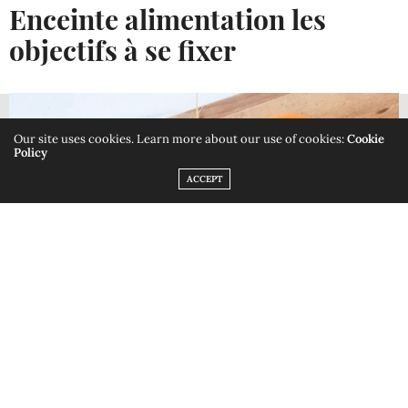
Enceinte alimentation les
objectifs à se fixer
AVIS DE PARENTS DE JUMEAUX ET TRIBUS PERMET AUX PARENTS DE
BÉNÉFICIER D'AVIS OBJECTIFS DE PARENTS, DE TESTS SUR DES PRODUITS
Our site uses cookies. Learn more about our use of cookies:
Cookie
Policy
LEUR FACILITANT LE QUOTIDIEN. POUSSETTE DOUBLE, ÉQUIPEMENT
ACCEPT
JUMEAUX, ACCESSOIRES MALINS.
IGNORER