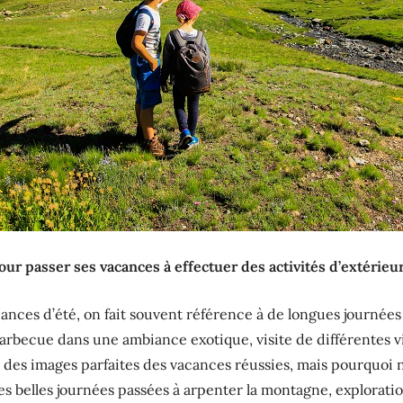
ur passer ses vacances à effectuer des activités d’extérieu
ces d’été, on fait souvent référence à de longues journées p
barbecue dans une ambiance exotique, visite de différentes vil
t des images parfaites des vacances réussies, mais pourquoi ne
es belles journées passées à arpenter la montagne, explorati