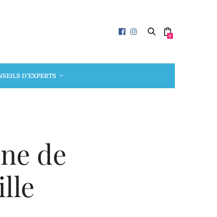
0
SEILS D’EXPERTS
gne de
lle