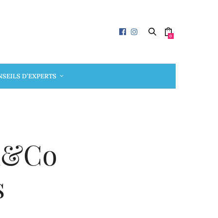
0
SEILS D’EXPERTS
ux&Co
s