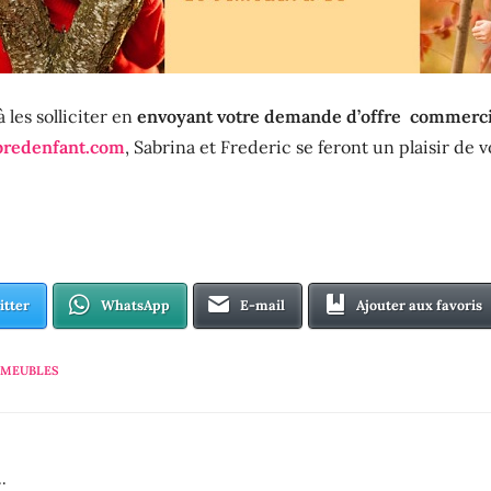
 les solliciter en
envoyant votre demande d’offre commerci
bredenfant.com
, Sabrina et Frederic se feront un plaisir de 
itter
WhatsApp
E-mail
Ajouter aux favoris
MEUBLES
..