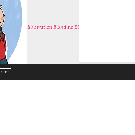
Illustration Blandine Billot 
R FACILITANT LE QUOTIDIEN. POUSSETTE DOUBLE, ÉQUIPEMENT JUMEAUX,
CCEPT