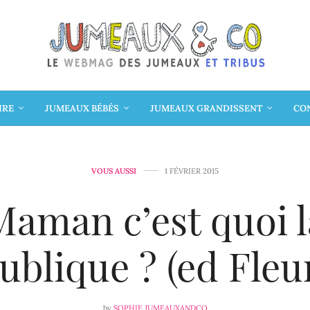
IRE
JUMEAUX BÉBÉS
JUMEAUX GRANDISSENT
CON
VOUS AUSSI
1 FÉVRIER 2015
Maman c’est quoi l
ublique ? (ed Fleu
by
SOPHIE JUMEAUXANDCO