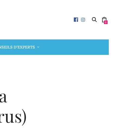
0
SEILS D’EXPERTS
a
rus)