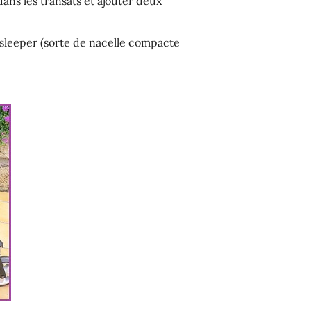
ns les transats et ajouter deux
 sleeper (sorte de nacelle compacte