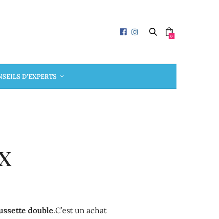
0
SEILS D’EXPERTS
x
ussette double
.C’est un achat