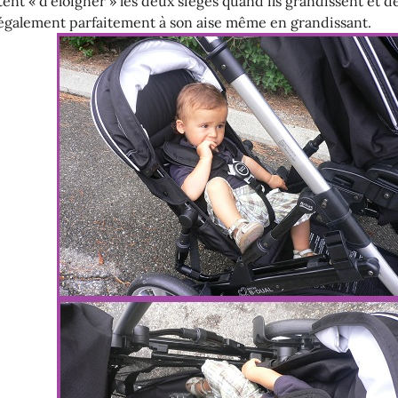
nt « d’éloigner » les deux sièges quand ils grandissent et de
t également parfaitement à son aise même en grandissant.