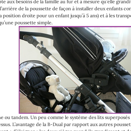
e aux besoins de la famille au fur et à mesure qu’elle grandit
 l’arrière de la poussette de façon à installer deux enfants co
 position droite pour un enfant jusqu’à 5 ans) et à les trans
qu’une poussette simple.
ine ou tandem. Un peu comme le système des lits superposés
ssus. L’avantage de la B-Dual par rapport aux autres pousse