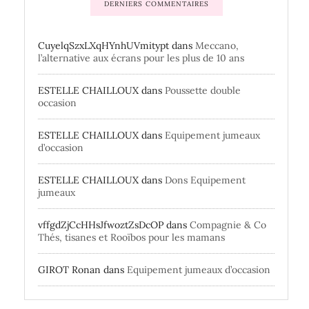
DERNIERS COMMENTAIRES
CuyelqSzxLXqHYnhUVmitypt
dans
Meccano,
l’alternative aux écrans pour les plus de 10 ans
ESTELLE CHAILLOUX
dans
Poussette double
occasion
ESTELLE CHAILLOUX
dans
Equipement jumeaux
d’occasion
ESTELLE CHAILLOUX
dans
Dons Equipement
jumeaux
vffgdZjCcHHsJfwoztZsDcOP
dans
Compagnie & Co
Thés, tisanes et Rooïbos pour les mamans
GIROT Ronan
dans
Equipement jumeaux d’occasion