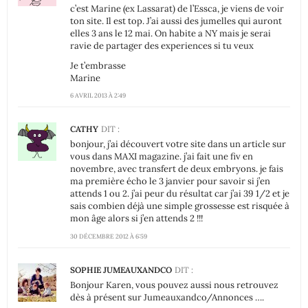
c’est Marine (ex Lassarat) de l’Essca, je viens de voir
ton site. Il est top. J’ai aussi des jumelles qui auront
elles 3 ans le 12 mai. On habite a NY mais je serai
ravie de partager des experiences si tu veux
Je t’embrasse
Marine
6 AVRIL 2013 À 2:49
CATHY
DIT :
bonjour, j’ai découvert votre site dans un article sur
vous dans MAXI magazine. j’ai fait une fiv en
novembre, avec transfert de deux embryons. je fais
ma première écho le 3 janvier pour savoir si j’en
attends 1 ou 2. j’ai peur du résultat car j’ai 39 1/2 et je
sais combien déjà une simple grossesse est risquée à
mon âge alors si j’en attends 2 !!!
30 DÉCEMBRE 2012 À 6:59
SOPHIE JUMEAUXANDCO
DIT :
Bonjour Karen, vous pouvez aussi nous retrouvez
dès à présent sur Jumeauxandco/Annonces ….