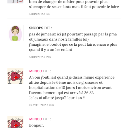
bien de changer de métier pour pouvoir plus
s’occuper de ses enfants mais il faut pouvoir le faire
5 JUIN 2012 À 8:16
SNOOPS
DIT :
pas de jumeaux ici (et pourtant passage par la pma
et jumeaux dans nos 2 familles lol)
j’imagine le boulot que ce la peut faire, encore plus
quand il y a un 1er enfant
5 JUIN 2012 À 12:15
MENOU
DIT :
Ah oui j’oubliait quand je disais même expérience
alitée depuis le 6ème mois de grossesse et
hospitalisation de 10 jours 1 mois environ avant
l’accouchement qui est arrivé à 36 SA
Je les ai allaité jusqu’à leur 1 an !!
25 AVRIL 2012 À 4:28
MENOU
DIT :
Bonjour,