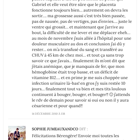
Gabriel et elle veut être sûre que le placenta
fonctionne toujours bien… autrement on devra les
sortir…. ma grossesse aussi c’est très bien passée,
pas de nausée, pas de vertiges, pas d’envies…. juste le
ventre qui grossit… et maintenant que j’arrive au
bout, la difficulté de me lever et me déplacer eheh…
au mois de novembre j’suis allée à l’hôpital pour une
douleur musculaire au dos et conclusion j’ai dû y
rester… on m’a transfusé du sang et transféré au
CHUV à 45 km de chez moi… et tout ça sans trop
savoir ce que j’avais… finalement ils m’ont dit que
j’étais anémique, que je manquais de fer, que mon
hémoglobine était trop basse, et un déficit de
vitamine B12…. et en prime je me suis choppée une
infection urinaire là-bas! en gros j’y suis restée 10
jours… finalement tout va bien et mes tits loulous
continuent à bouger, bouger, et bouger!! 🙂 j’attends
le rdv de demain pour savoir si oui ou non il y aura
césarienne et pour quand!!
14 DÉCEMBRE 2010 À 1:18
SOPHIE JUMEAUXANDCO
DIT :
Félicitations Bérengère! Envoie moi toutes les