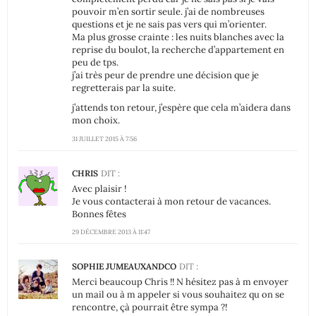
pouvoir m’en sortir seule. j’ai de nombreuses
questions et je ne sais pas vers qui m’orienter.
Ma plus grosse crainte : les nuits blanches avec la
reprise du boulot, la recherche d’appartement en
peu de tps.
j’ai très peur de prendre une décision que je
regretterais par la suite.
j’attends ton retour, j’espère que cela m’aidera dans
mon choix.
31 JUILLET 2015 À 7:56
CHRIS
DIT :
Avec plaisir !
Je vous contacterai à mon retour de vacances.
Bonnes fêtes
29 DÉCEMBRE 2013 À 11:47
SOPHIE JUMEAUXANDCO
DIT :
Merci beaucoup Chris !! N hésitez pas à m envoyer
un mail ou à m appeler si vous souhaitez qu on se
rencontre, çà pourrait être sympa ?!