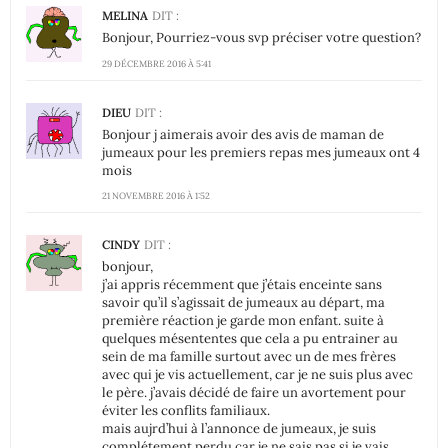
MELINA
DIT :
Bonjour, Pourriez-vous svp préciser votre question?
29 DÉCEMBRE 2016 À 5:41
DIEU
DIT :
Bonjour j aimerais avoir des avis de maman de
jumeaux pour les premiers repas mes jumeaux ont 4
mois
21 NOVEMBRE 2016 À 1:52
CINDY
DIT :
bonjour,
j’ai appris récemment que j’étais enceinte sans
savoir qu’il s’agissait de jumeaux au départ, ma
première réaction je garde mon enfant. suite à
quelques mésententes que cela a pu entrainer au
sein de ma famille surtout avec un de mes frères
avec qui je vis actuellement, car je ne suis plus avec
le père. j’avais décidé de faire un avortement pour
éviter les conflits familiaux.
mais aujrd’hui à l’annonce de jumeaux, je suis
complétement perdu car je ne sais pas si je vais