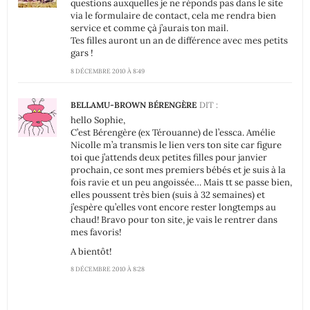
questions auxquelles je ne réponds pas dans le site
via le formulaire de contact, cela me rendra bien
service et comme çà j’aurais ton mail.
Tes filles auront un an de différence avec mes petits
gars !
8 DÉCEMBRE 2010 À 8:49
BELLAMU-BROWN BÉRENGÈRE
DIT :
hello Sophie,
C’est Bérengère (ex Térouanne) de l’essca. Amélie
Nicolle m’a transmis le lien vers ton site car figure
toi que j’attends deux petites filles pour janvier
prochain, ce sont mes premiers bébés et je suis à la
fois ravie et un peu angoissée… Mais tt se passe bien,
elles poussent très bien (suis à 32 semaines) et
j’espère qu’elles vont encore rester longtemps au
chaud! Bravo pour ton site, je vais le rentrer dans
mes favoris!
A bientôt!
8 DÉCEMBRE 2010 À 8:28