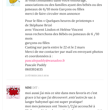
Si vous connaissez dans votre entourage,
associations ou des familles ayant des bébés ou des
jumeaux de 6/10 mois Garçons ou filles
merci de faire circuler mon annonce
Pour le film « Quelques heures de printemps »
de Stéphane Brizé
avec Vincent Lindon et Helène Vincent
nous recherchons des Bébés ou jumeaux de 6 /10
mois
garçons ou filles
Casting sur paris entre le 22 et le 2 mars
Merci de me contacter par mail en envoyant photos
et coordonnées à :
pascalepaddy@wanadoo.fr
Pascale Paddy
0603924135
21 FÉVRIER 2011 À 10:14
NINI
DIT :
moi aussi j’ai mis ce site dans mes favoris et c’est
grace à lui que j’ai découvert ,entr’autre,le sac à
langer babymel qui est super pratique!
moi mes jumeaux ont 7mois 1/2,j’ai accouché à