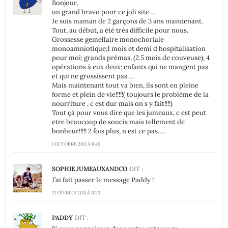
Bonjour,
un grand bravo pour ce joli site….
Je suis maman de 2 garçons de 3 ans maintenant.
Tout, au début, a été très difficile pour nous.
Grossesse gemellaire monochoriale
monoamniotique;1 mois et demi d hospitalisation
pour moi; grands prémas, (2.5 mois de couveuse); 4
opérations à eux deux; enfants qui ne mangent pas
et qui ne grossissent pas….
Mais maintenant tout va bien, ils sont en pleine
forme et plein de vie!!!!!( toujours le problème de la
nourriture , c est dur mais on s y fait!!!!)
Tout çà pour vous dire que les jumeaux, c est peut
etre beaucoup de soucis mais tellement de
bonheur!!!!! 2 fois plus, n est ce pas…..
1 OCTOBRE 2011 À 8:49
SOPHIE JUMEAUXANDCO
DIT :
J’ai fait passer le message Paddy !
21 FÉVRIER 2011 À 11:23
PADDY
DIT :