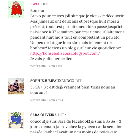
EWEL
DIT :
Bonjour,
Bravo pour ce très joli site que je viens de découvrir.
Mes jumeaux ont deux ans et presque huit mois à
présent, tout s’est parfaitement bien passé jusqu’ici:
naissance à 37 semaines par césarienne, allaitement
pendant huit mois tout en complétant un peu etc.
Un peu de fatigue bien sûr, mais tellement de
bonheur! Je tiens un blog sur leur vie quotidienne:
http://konseledizeossi.blogspot.com/
Je vais y afficher ce lien!
15 DÉCEMBRE 2010 À 11:30
SOPHIE JUMEAUXANDCO
DIT :
35 SA + 3 c’est déjà vraiment bien, tiens nous au
courant !
14 DÉCEMBRE 2010 À 5:48
SARA OLIVEIRA
DIT :
coucou! je suis Sara de Facebook! je suis à 35 SA + 3
jours, demain j’ai rdv chez la gynéco car la semaine
passée Raphael avait un peu moins de poids que