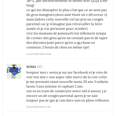
38+3…par déclenchement! et même avec ça,ça a été
long!
ce qui me désespère le plus c’est que ce ne sont pas
de gros mangeurs (mon ainé étant un « dévoreur »)
mais j’adore cette nouvelle vie! (ai pris un congés
parental car je n’imagine pas retravailler la 1ière
année et je n’ai personne pour m’aider)
vive les mamans de jumeaux!c’est tellement sympa
de croiser des gens qu’on ne connait pas et de taper
des discutes juste parce qu’on a qq chose en
commun: 2 bouts de chou en même tps!
22 JANVIER 2011 À 8:58
SONIA
DIT :
bonjour moi c sonia je sui sur facebook et je vien de
voir ton site c une super idée merci de la voir créer
je me presente etant nouvelle sonia 29 ans 3 enfants
laone 3 ans antoine et raphael 2 ans
ont es en train de construire notre nid d amour j ai
encore un de conges parental apres je ne sais
toujour pas se que je vais faire suis en plien reflexion
15 JANVIER 2011 À 2:02