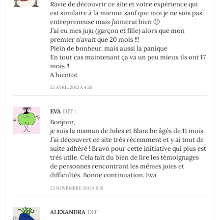
Ravie de découvrir ce site et votre expérience qui
est similaire à la mienne sauf que moi je ne suis pas
entrepreneuse mais j’aimerai bien 🙂
J’ai eu mes juju (garçon et fille) alors que mon
premier n’avait que 20 mois !!!
Plein de bonheur, mais aussi la panique
En tout cas maintenant ça va un peu mieux ils ont 17
mois !!
A bientot
25 AVRIL 2012 À 4:26
EVA
DIT :
Bonjour,
je suis la maman de Jules et Blanche âgés de 11 mois.
J’ai découvert ce site très récemment et y ai tout de
suite adhéré ! Bravo pour cette initiative qui plus est
très utile. Cela fait du bien de lire les témoignages
de personnes rencontrant les mêmes joies et
difficultés. Bonne continuation. Eva
23 NOVEMBRE 2011 À 9:19
ALEXANDRA
DIT :