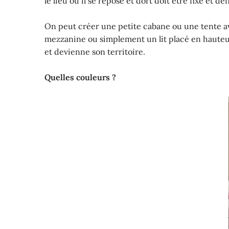
le lieu où il se repose et dort doit être fixe et déf
On peut créer une petite cabane ou une tente ave
mezzanine ou simplement un lit placé en hauteur 
et devienne son territoire.
Quelles couleurs ?