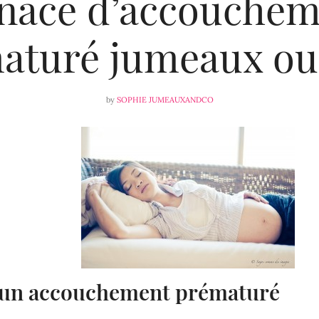
nace d’accouchem
aturé jumeaux o
by
SOPHIE JUMEAUXANDCO
’un accouchement prématuré