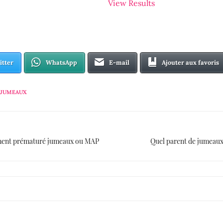
View Results
itter
WhatsApp
E-mail
Ajouter aux favoris
 JUMEAUX
ent prématuré jumeaux ou MAP
Quel parent de jumeaux