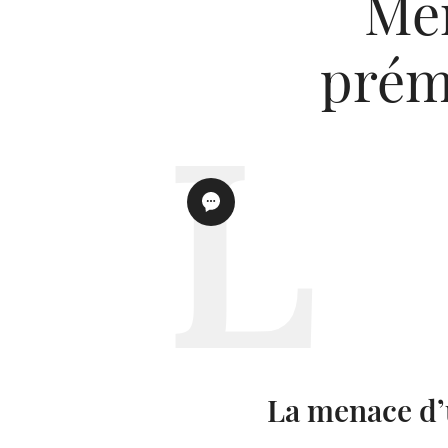
Me
prém
La menace d