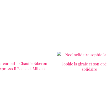
ateur lait – Chauffe Biberon
LIRE LA SUITE
Sophie la girafe et son op
LIRE LA SUITE
xpresso II Beaba et Milkeo
solidaire