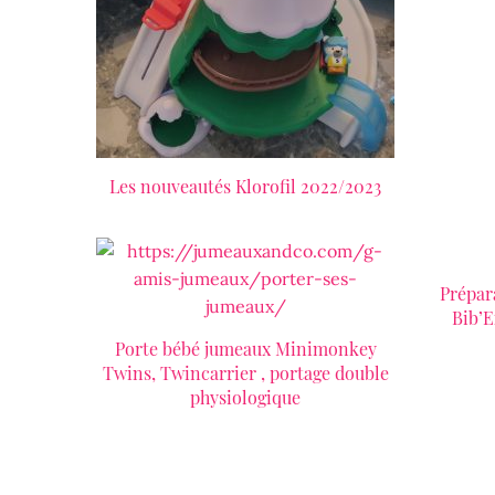
Les nouveautés Klorofil 2022/2023
LIRE LA SUITE
Prépar
Bib’E
Porte bébé jumeaux Minimonkey
LIRE LA SUITE
Twins, Twincarrier , portage double
physiologique