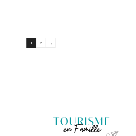
→
1
2