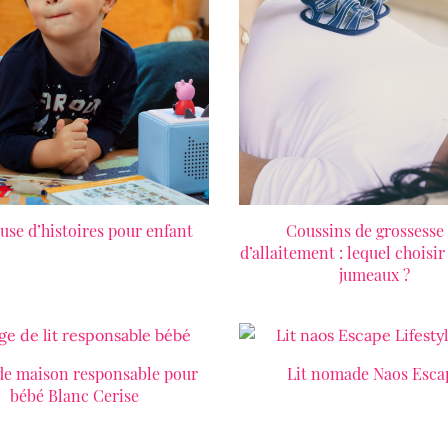
se d’histoires pour enfant
LIRE LA SUITE
Coussins de grossesse 
LIRE LA SUITE
d’allaitement : lequel choisir
jumeaux ?
de maison responsable pour
LIRE LA SUITE
Lit nomade Naos Esca
LIRE LA SUITE
bébé Blanc Cerise