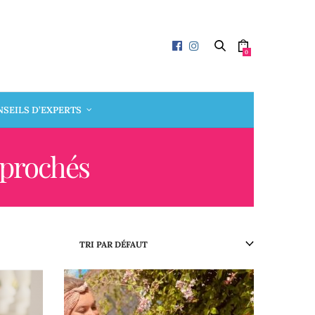
0
SEILS D’EXPERTS
pprochés